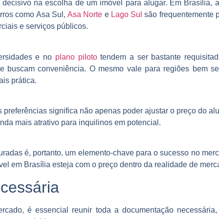
or decisivo na escolha de um imóvel para alugar. Em Brasília
irros como Asa Sul,
Asa Norte
e
Lago Sul
são frequentemente p
iais e serviços públicos.
versidades e no
plano piloto
tendem a ser bastante requisitad
que buscam conveniência. O mesmo vale para regiões bem serv
ais prática.
s preferências significa não apenas poder ajustar o preço do a
da mais atrativo para inquilinos em potencial.
uradas é, portanto, um elemento-chave para o sucesso no mer
vel em Brasília esteja com o preço dentro da realidade de merc
cessária
rcado, é essencial reunir toda a documentação necessária, t