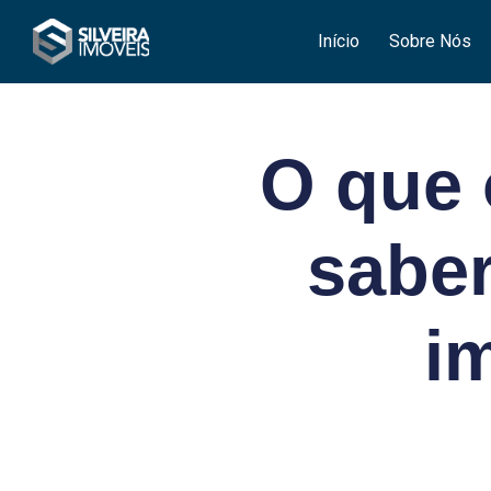
Início
Sobre Nós
O que 
saber
i