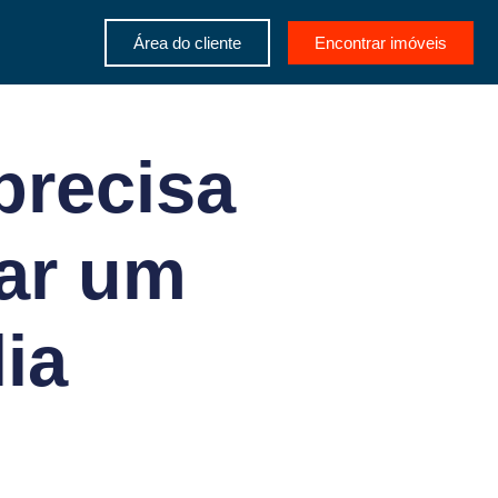
Área do cliente
Encontrar imóveis
precisa
gar um
ia