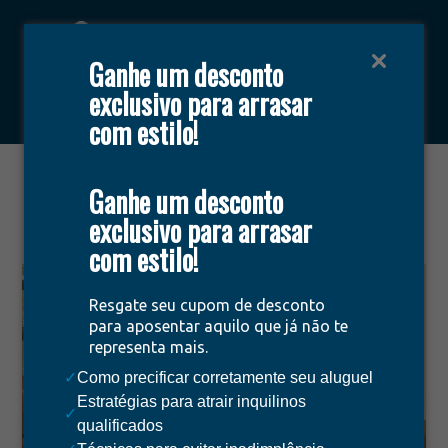
Ganhe um desconto
exclusivo para arrasar
Área do cliente
Encontrar imóveis
com estilo!
O que uma imobiliária faz?
Ganhe um desconto
junho 19, 2023
exclusivo para arrasar
com estilo!
Resgate seu cupom de desconto
para aposentar aquilo que já não te
representa mais.
✓
Como precificar corretamente seu aluguel
Estratégias para atrair inquilinos
✓
qualificados