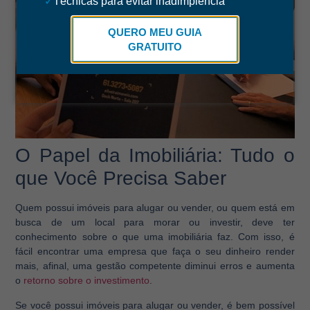
✓
Técnicas para evitar inadimplência
QUERO MEU GUIA
GRATUITO
.
O Papel da Imobiliária: Tudo o
que Você Precisa Saber
Quem possui imóveis para alugar ou vender, ou quem está em
busca de um local para morar ou investir, deve ter
conhecimento sobre o que uma imobiliária faz. Com isso, é
fácil encontrar uma empresa que faça o seu dinheiro render
mais, afinal, uma gestão competente diminui erros e aumenta
o
retorno sobre o investimento
.
Se você possui imóveis para alugar ou vender, é bem possível