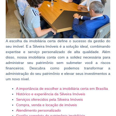
A escolha da imobiliária certa define o sucesso da gestão do
seu imóvel. E a Silveira Imóveis é a solução ideal, combinando
expertise e serviço personalizado de alta qualidade. Além
disso, nossa imobiliária conta com a solidez necessária para
administrar seu patrimônio sem submeter você a riscos
financeiros. Descubra como podemos transformar a
administração do seu patrimônio e elevar seus investimentos a
um novo nível.
A importância de escolher a imobiliária certa em Brasília
Histórico e experiência da Silveira Imóveis
Serviços oferecidos pela Silveira Imóveis
Compra, venda e locação de imóveis
Atendimento personalizado
Gestão completa do patrimônio imobiliário