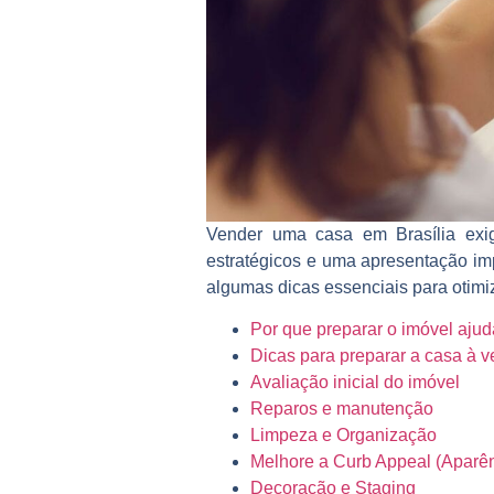
Vender uma casa em Brasília exi
estratégicos e uma apresentação im
algumas dicas essenciais para otimiz
Por que preparar o imóvel ajud
Dicas para preparar a casa à v
Avaliação inicial do imóvel
Reparos e manutenção
Limpeza e Organização
Melhore a Curb Appeal (Aparên
Decoração e Staging