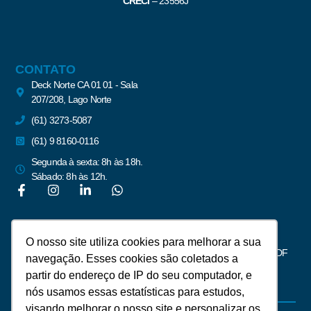
CRECI
–
23556J
CONTATO
Deck Norte CA 01 01 - Sala
207/208, Lago Norte
(61) 3273-5087
(61) 9 8160-0116
Segunda à sexta: 8h às 18h.
Sábado: 8h às 12h.
Newsletter
O nosso site utiliza cookies para melhorar a sua
Assine para receber notícias do mercado imobiliário de Brasília – DF
navegação. Esses cookies são coletados a
partir do endereço de IP do seu computador, e
nós usamos essas estatísticas para estudos,
visando melhorar o nosso site e personalizar os