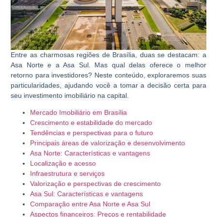
Entre as charmosas regiões de Brasília, duas se destacam: a
Asa Norte e a Asa Sul. Mas qual delas oferece o melhor
retorno para investidores? Neste conteúdo, exploraremos suas
particularidades, ajudando você a tomar a decisão certa para
seu investimento imobiliário na capital.
Mercado Imobiliário em Brasília
Crescimento e estabilidade do mercado
Tendências e perspectivas para o futuro
Principais áreas de valorização e desenvolvimento
Asa Norte: Características e vantagens
Localização e acesso
Infraestrutura e serviços
Valorização e perspectivas de crescimento
Asa Sul: Características e vantagens
Comparação entre Asa Norte e Asa Sul
Aspectos financeiros: Preços e rentabilidade