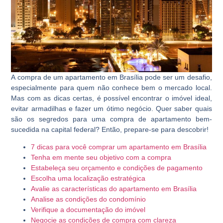
A compra de um apartamento em Brasília pode ser um desafio,
especialmente para quem não conhece bem o mercado local.
Mas com as dicas certas, é possível encontrar o imóvel ideal,
evitar armadilhas e fazer um ótimo negócio. Quer saber quais
são os segredos para uma compra de apartamento bem-
sucedida na capital federal? Então, prepare-se para descobrir!
7 dicas para você comprar um apartamento em Brasília
Tenha em mente seu objetivo com a compra
Estabeleça seu orçamento e condições de pagamento
Escolha uma localização estratégica
Avalie as características do apartamento em Brasília
Analise as condições do condomínio
Verifique a documentação do imóvel
Negocie as condições de compra com clareza