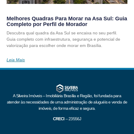
Melhores Quadras Para Morar na Asa Sul: Guia
Completo por Perfil de Morador
Descubra qual quadra da Asa Sul se encaixa no seu perfil.
Guia completo com infraestrutura, segurança e potencial de
valorização para escolher onde morar em Brasília.
Leia Mais
A Silveira Imóveis – Imobiliária Brasília e Região, foi fundada para
atender às necessidades de uma administração de aluguéis e venda de
imóveis, de forma eficaz e segura.
CRECI
–
23556J