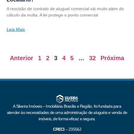
A rescisão de contrato de aluguel comercial vai muito além do
cálculo da multa. A lei protege o ponto comercial
Leia Mais
Anterior
1
2
3
4
5
…
32
Próxima
A Silveira Imóveis – Imobiliária Brasília e Região, foi fundada para
atender às necessidades de uma administração de aluguéis e venda de
imóveis, de forma eficaz e segura.
CRECI
–
23556J