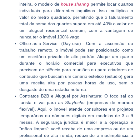
inteira, o modelo de
house sharing
permite locar quartos
individuais para diferentes inquilinos. Isso multiplica o
valor do metro quadrado, permitindo que o faturamento
total da soma dos quartos supere em até 40% o valor de
um aluguel residencial comum, com a vantagem de
nunca ter o imóvel 100% vago.
Office-as-a-Service (Day-use):
Com a ascensão do
trabalho remoto, o imóvel pode ser posicionado como
um escritório privado de alto padrão. Alugar um quarto
durante o horário comercial para executivos que
precisam de silêncio para reuniões ou para criadores de
conteúdo que buscam um cenário estético (estúdio) gera
uma receita alta por poucas horas de uso, sem o
desgaste de uma estadia noturna.
Contratos B2B e Aluguel por Assinatura:
O foco sai do
turista e vai para as
Staytechs
(empresas de morada
flexível). Aqui, o imóvel atende consultores em projetos
temporários ou nômades digitais em modelos de 3 a 9
meses. A segurança jurídica é maior e a operação é
“mãos limpas”: você recebe de uma empresa ou de um
profissional de alta renda, reduzindo a inadimplência a