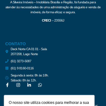
A Silveira Imóveis – Imobiliária Brasília e Região, foi fundada para
atender às necessidades de uma administração de aluguéis e venda de
imóveis, de forma eficaz e segura.
CRECI
–
23556J
CONTATO
Deck Norte CA 01 01 - Sala
207/208, Lago Norte
(61) 3273-5087
(61) 9 8160-0116
Segunda à sexta: 8h às 18h.
Sábado: 8h às 12h.
Newsletter
O nosso site utiliza cookies para melhorar a sua