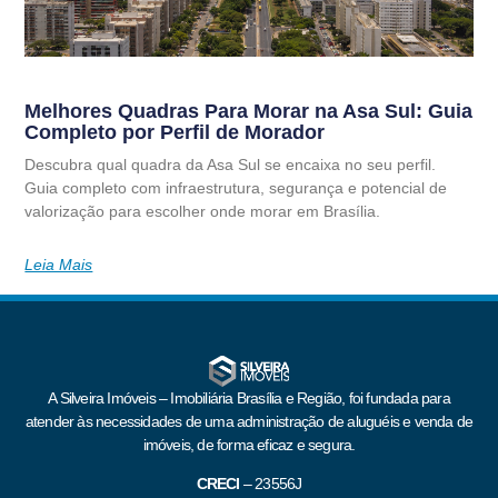
Melhores Quadras Para Morar na Asa Sul: Guia
Completo por Perfil de Morador
Descubra qual quadra da Asa Sul se encaixa no seu perfil.
Guia completo com infraestrutura, segurança e potencial de
valorização para escolher onde morar em Brasília.
Leia Mais
A Silveira Imóveis – Imobiliária Brasília e Região, foi fundada para
atender às necessidades de uma administração de aluguéis e venda de
imóveis, de forma eficaz e segura.
CRECI
–
23556J