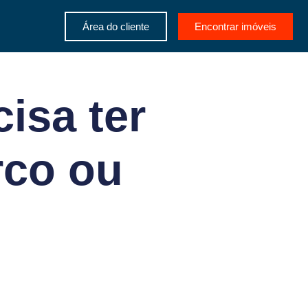
Área do cliente
Encontrar imóveis
isa ter
rco ou