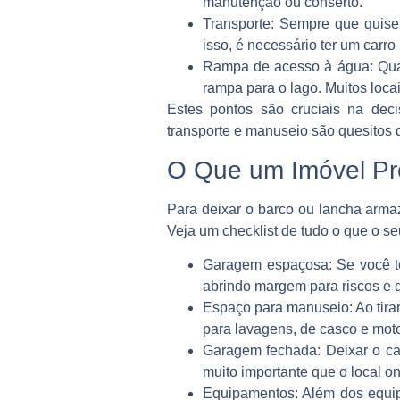
manutenção ou conserto.
Transporte
: Sempre que quiser
isso, é necessário ter um carr
Rampa de acesso à água
: Qu
rampa para o lago. Muitos loca
Estes pontos são cruciais na dec
transporte e manuseio são quesitos 
O Que um Imóvel Pr
Para deixar o barco ou lancha arma
Veja um checklist de tudo o que o se
Garagem espaçosa
: Se você 
abrindo margem para riscos e 
Espaço para manuseio
: Ao tir
para lavagens, de casco e moto
Garagem fechada
: Deixar o c
muito importante que o local on
Equipamentos
: Além dos equi