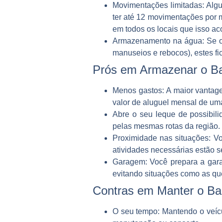
Movimentações limitadas
: Alg
ter até 12 movimentações por m
em todos os locais que isso ac
Armazenamento na água
: Se 
manuseios e rebocos), estes fi
Prós em Armazenar o Ba
Menos gastos
: A maior vantag
valor de aluguel mensal de um
Abre o seu leque de possibil
pelas mesmas rotas da região. 
Proximidade nas situações
: V
atividades necessárias estão 
Garagem
: Você prepara a gar
evitando situações como as que
Contras em Manter o B
O seu tempo
: Mantendo o veíc