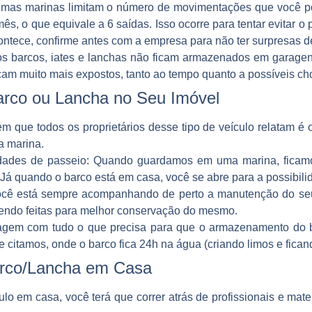
umas marinas limitam o número de movimentações que você po
ês, o que equivale a 6 saídas. Isso ocorre para tentar evitar o
ontece, confirme antes com a empresa para não ter surpresas d
os barcos, iates e lanchas não ficam armazenados em garagens
cam muito mais expostos, tanto ao tempo quanto a possíveis ch
rco ou Lancha no Seu Imóvel
em que todos os proprietários desse tipo de veículo relatam é 
a marina.
idades de passeio
: Quando guardamos em uma marina, ficamo
Já quando o barco está em casa, você se abre para a possibil
ocê está sempre acompanhando de perto a manutenção do seu 
sendo feitas para melhor conservação do mesmo.
agem com tudo o que precisa para que o armazenamento do ba
 citamos, onde o barco fica 24h na água (criando limos e ficand
arco/Lancha em Casa
ulo em casa, você terá que correr atrás de profissionais e mat