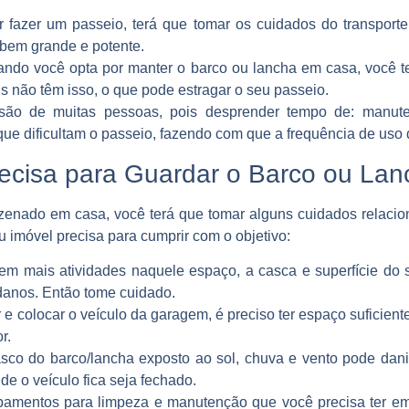
 fazer um passeio, terá que tomar os cuidados do transporte 
o bem grande e potente.
ando você opta por manter o barco ou lancha em casa, você 
is não têm isso, o que pode estragar o seu passeio.
isão de muitas pessoas, pois desprender tempo de: manu
que dificultam o passeio, fazendo com que a frequência de uso 
ecisa para Guardar o Barco ou La
zenado em casa, você terá que tomar alguns cuidados relaciona
u imóvel precisa para cumprir com o objetivo:
tem mais atividades naquele espaço, a casca e superfície do 
danos. Então tome cuidado.
ar e colocar o veículo da garagem, é preciso ter espaço suficien
r.
asco do barco/lancha exposto ao sol, chuva e vento pode dani
de o veículo fica seja fechado.
pamentos para limpeza e manutenção que você precisa ter em