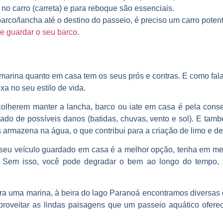
 no carro (carreta) e para reboque são essenciais.
 barco/lancha até o destino do passeio, é preciso um carro poten
e guardar o seu barco
.
 marina quanto em casa tem os seus prós e contras. E como fal
a no seu estilo de vida.
scolherem manter a lancha, barco ou iate em casa é pela con
dado de possíveis danos (batidas, chuvas, vento e sol). E ta
s armazena na água, o que contribui para a criação de limo e d
 seu veículo guardado em casa é a melhor opção, tenha em m
 Sem isso, você pode degradar o bem ao longo do tempo, 
ra uma marina, à beira do lago Paranoá encontramos diversas
aproveitar as lindas paisagens que um passeio aquático ofere