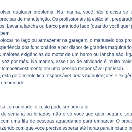
solver qualquer problema
: Na marina, você não precisa se p
recisar de manutenção. Os profissionais já estão ali, preparado
ios
: Levar a lancha ou barco para todo lado (quando você quer
 bem.
colocar no lago ou armazenar na garagem, o manuseio dos pro
periência dos funcionários e por dispor de grandes maquinários
s maiores exigências do motor de um barco ou lancha são: lig
vez por mês. Na marina, esse tipo de atividade é muito mais
eu tempo/investimento em uma pessoa responsável por isso).
esta geralmente fica responsável pelas manutenções e exigê
 comodidade.
ssa comodidade, o custo pode ser bem alto.
s de semana ou feriados, não é só você que quer pegar o seu
 com uma fila de pessoas aguardando para embarcar. O proces
zendo com que você precise esperar até horas para iniciar o p