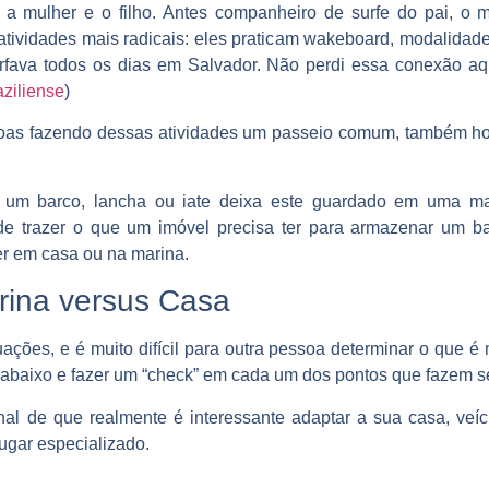
ho a mulher e o filho. Antes companheiro de surfe do pai, 
atividades mais radicais: eles praticam wakeboard, modalidad
urfava todos os dias em Salvador. Não perdi essa conexão aqui
aziliense
)
as fazendo dessas atividades um passeio comum, também ho
m barco, lancha ou iate deixa este guardado em uma mari
e trazer o que um imóvel precisa ter para armazenar um b
er em casa ou na marina.
rina versus Casa
ações, e é muito difícil para outra pessoa determinar o que é 
ha abaixo e fazer um “check” em cada um dos pontos que fazem s
inal de que realmente é interessante adaptar a sua casa, veíc
ugar especializado.