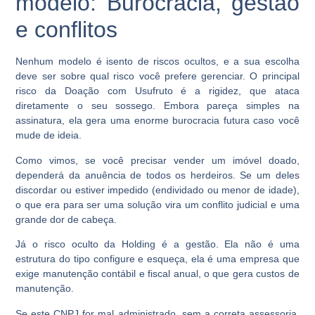
modelo: Burocracia, gestão
e conflitos
Nenhum modelo é isento de riscos ocultos, e a sua escolha
deve ser sobre qual risco você prefere gerenciar. O principal
risco da Doação com Usufruto é a rigidez, que ataca
diretamente o seu sossego. Embora pareça simples na
assinatura, ela gera uma enorme burocracia futura caso você
mude de ideia.
Como vimos, se você precisar vender um imóvel doado,
dependerá da anuência de todos os herdeiros. Se um deles
discordar ou estiver impedido (endividado ou menor de idade),
o que era para ser uma solução vira um conflito judicial e uma
grande dor de cabeça.
Já o risco oculto da Holding é a gestão. Ela não é uma
estrutura do tipo configure e esqueça, ela é uma empresa que
exige manutenção contábil e fiscal anual, o que gera custos de
manutenção.
Se este CNPJ for mal administrado, sem a correta assessoria,