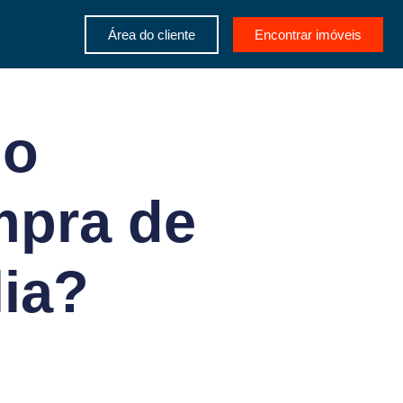
Área do cliente
Encontrar imóveis
 o
mpra de
lia?