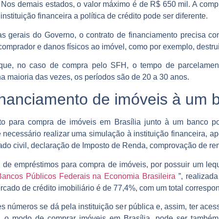
. Nos demais estados, o valor máximo é de R$ 650 mil. A compr
tituição financeira a política de crédito pode ser diferente.
s gerais do Governo, o contrato de financiamento precisa co
o comprador e danos físicos ao imóvel, como por exemplo, dest
a que, no caso de compra pelo SFH, o tempo de parcelament
 na maioria das vezes, os períodos são de 20 a 30 anos.
financiamento de imóveis à um
to para compra de imóveis em Brasília junto à um banco p
 necessário realizar uma simulação à instituição financeira, 
do civil, declaração de Imposto de Renda, comprovação de ren
s de empréstimos para compra de imóveis, por possuir um le
ancos Públicos Federais na Economia Brasileira
”, realizada
rcado de crédito imobiliário é de 77,4%, com um total correspo
s números se dá pela instituição ser pública e, assim, ter ace
to, o modo de comprar imóveis em Brasília, pode ser também