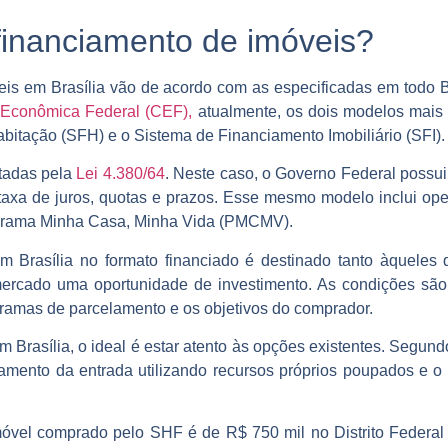
financiamento de imóveis?
eis em Brasília vão de acordo com as especificadas em todo Br
 Econômica Federal (CEF),
atualmente, os dois modelos mais ut
abitação (SFH) e o Sistema de Financiamento Imobiliário (SFI)
tadas pela
Lei 4.380/64
. Neste caso, o Governo Federal possui
taxa de juros, quotas e prazos. Esse mesmo modelo inclui op
ograma Minha Casa, Minha Vida (PMCMV).
 Brasília no formato financiado é destinado tanto àquele
ercado uma oportunidade de investimento. As condições são v
gramas de parcelamento e os objetivos do comprador.
 Brasília, o ideal é estar atento às opções existentes. Segun
gamento da entrada utilizando recursos próprios poupados e o
móvel comprado pelo SHF é de R$ 750 mil no Distrito Federal e