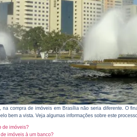
, na compra de imóveis em Brasília não seria diferente. O f
lo bem a vista. Veja algumas informações sobre este processo
o de imóveis?
o de imóveis à um banco?