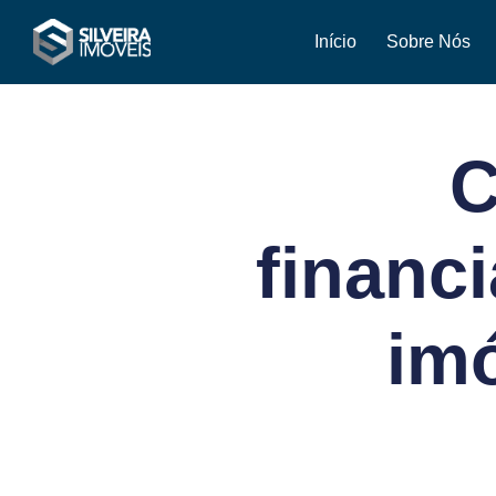
Início
Sobre Nós
C
financ
imó