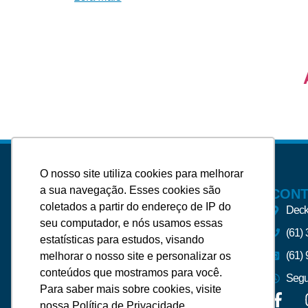
O nosso site utiliza cookies para melhorar
a sua navegação. Esses cookies são
CON
coletados a partir do endereço de IP do
Deck
seu computador, e nós usamos essas
(61)
estatísticas para estudos, visando
A Silveira Imóveis – Imobiliária
(61)
melhorar o nosso site e personalizar os
Brasília e Região, foi fundada para
conteúdos que mostramos para você.
atender às necessidades de uma
Segu
Para saber mais sobre cookies, visite
administração de aluguéis e venda
nossa Política de Privacidade.
de imóveis, de forma eficaz e segura.