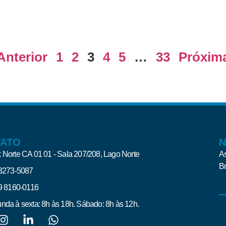
Anterior
1
2
3
4
5
…
33
Próxim
TATO
N
 Norte CA 01 01 - Sala 207/208, Lago Norte
As
Br
 3273-5087
 9 8160-0116
nda à sexta: 8h às 18h. Sábado: 8h às 12h.