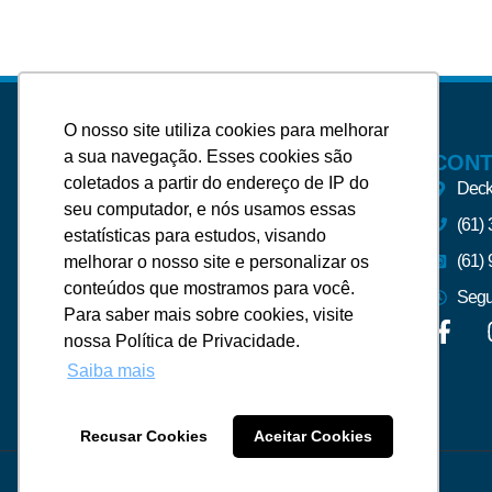
O nosso site utiliza cookies para melhorar
a sua navegação. Esses cookies são
CON
coletados a partir do endereço de IP do
Deck
seu computador, e nós usamos essas
(61)
estatísticas para estudos, visando
A Silveira Imóveis – Imobiliária
(61)
melhorar o nosso site e personalizar os
Brasília e Região, foi fundada para
conteúdos que mostramos para você.
atender às necessidades de uma
Segu
Para saber mais sobre cookies, visite
administração de aluguéis e venda
nossa Política de Privacidade.
de imóveis, de forma eficaz e segura.
Saiba mais
CRECI
–
23556J
Recusar Cookies
Aceitar Cookies