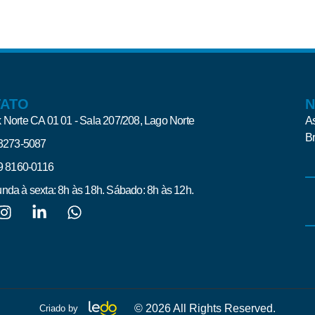
TATO
N
 Norte CA 01 01 - Sala 207/208, Lago Norte
As
Br
 3273-5087
 9 8160-0116
nda à sexta: 8h às 18h. Sábado: 8h às 12h.
Al
© 2026 All Rights Reserved.
Criado by