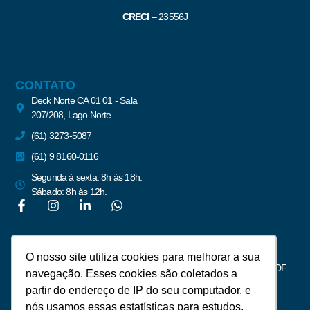
CRECI
–
23556J
CONTATO
Deck Norte CA 01 01 - Sala
207/208, Lago Norte
(61) 3273-5087
(61) 9 8160-0116
Segunda à sexta: 8h às 18h.
Sábado: 8h às 12h.
Newsletter
O nosso site utiliza cookies para melhorar a sua
Assine para receber notícias do mercado imobiliário de Brasília – DF
navegação. Esses cookies são coletados a
partir do endereço de IP do seu computador, e
nós usamos essas estatísticas para estudos,