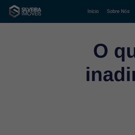
Início
Sobre Nós
O qu
inadi