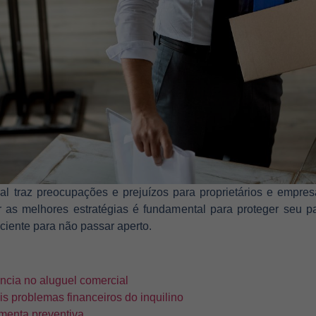
al traz preocupações e prejuízos para proprietários e empresa
ar as melhores estratégias é fundamental para proteger seu p
iciente para não passar aperto.
ência no aluguel comercial
is problemas financeiros do inquilino
menta preventiva