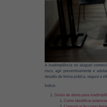
A inadimplência no aluguel comerci
risco, agir preventivamente e adot
desafio de forma prática, segura e ef
Índice:
Sinais de alerta para inadimpl
Como identificar potencia
Comunicação como ferra