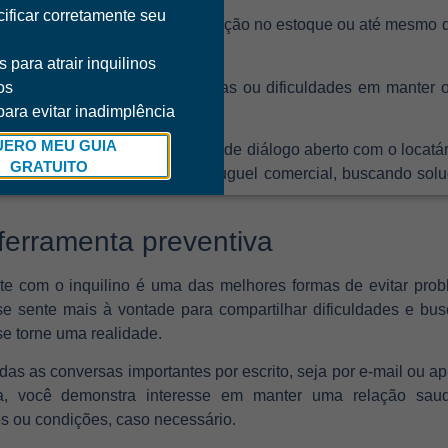
ificar corretamente seu
s no pagamento de contas, redução no estoque ou até mesmo d
vai bem.
s para atrair inquilinos
na equipe, promoções excessivas ou dificuldades em manter
os
ara evitar inadimplência
UERO MEU GUIA
, é importante manter um canal de diálogo aberto com o locatá
GRATUITO
r sinal de inadimplência no aluguel comercial, buscando sol
erramenta preventiva
te com o inquilino é uma das melhores formas de evitar pro
 se sente mais à vontade para compartilhar dificuldades e bus
se torne uma realidade.
odas as conversas importantes por escrito, seja por e-mail ou a
a, você demonstra interesse em manter uma relação saudá
os ou condições, caso necessário.