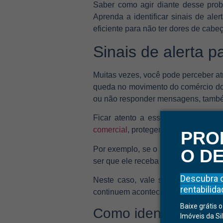
Saber como agir diante desse probl
Aprenda a identificar sinais de ale
eficiente para não ter dores de cabe
Sinais de alerta p
Muitas vezes, você pode perceber a
queda no movimento do comércio do 
ou não responder mensagens, tamb
Ficar atento a esses detalhes faz 
comercial
, protegendo seu patrimôni
PRO
Por exemplo, se o inquilino atrasa
O D
ser que ele receba um valor específ
Descubra 
Neste caso, vale sugerir ao inqui
rentabilid
continuem acontecendo mesmo após e
Baixe grátis 
Como identificar pot
Imóveis da Si