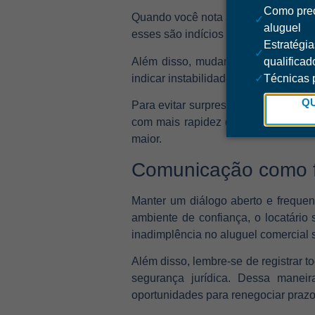
Como prec
Quando você nota atrasos frequente
✓
aluguel
esses são indícios de que algo não 
Estratégia
✓
Além disso, mudanças repentinas 
qualificad
indicar instabilidade.
✓
Técnicas p
Q
Para evitar surpresas desagradáveis
com mais rapidez diante de qualque
maior.
Comunicação como f
Manter um diálogo aberto e frequen
ambiente de confiança, o locatário
inadimplência no aluguel comercial 
Além disso, lembre-se de registrar t
segurança jurídica. Dessa maneir
oportunidades para renegociar praz