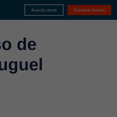
Área do cliente
Encontrar imóveis
so de
luguel