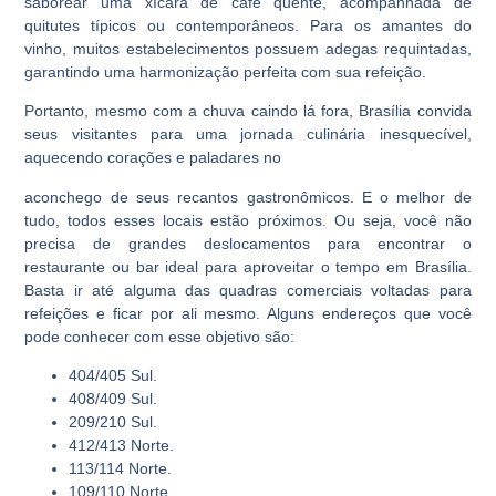
saborear uma xícara de café quente, acompanhada de
quitutes típicos ou contemporâneos. Para os amantes do
vinho, muitos estabelecimentos possuem adegas requintadas,
garantindo uma harmonização perfeita com sua refeição.
Portanto, mesmo com a chuva caindo lá fora, Brasília convida
seus visitantes para uma jornada culinária inesquecível,
aquecendo corações e paladares no
aconchego de seus recantos gastronômicos. E o melhor de
tudo, todos esses locais estão próximos. Ou seja, você não
precisa de grandes deslocamentos para encontrar o
restaurante ou bar ideal para aproveitar o tempo em Brasília.
Basta ir até alguma das quadras comerciais voltadas para
refeições e ficar por ali mesmo. Alguns endereços que você
pode conhecer com esse objetivo são:
404/405 Sul.
408/409 Sul.
209/210 Sul.
412/413 Norte.
113/114 Norte.
109/110 Norte.