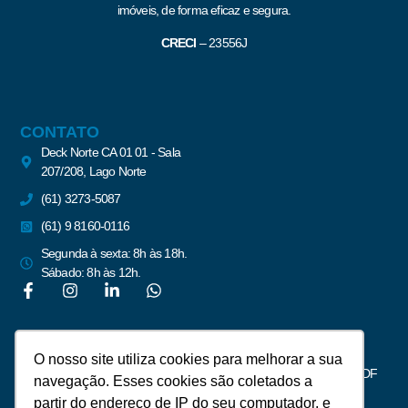
imóveis, de forma eficaz e segura.
CRECI
–
23556J
CONTATO
Deck Norte CA 01 01 - Sala
207/208, Lago Norte
(61) 3273-5087
(61) 9 8160-0116
Segunda à sexta: 8h às 18h.
Sábado: 8h às 12h.
Newsletter
O nosso site utiliza cookies para melhorar a sua
Assine para receber notícias do mercado imobiliário de Brasília – DF
navegação. Esses cookies são coletados a
partir do endereço de IP do seu computador, e