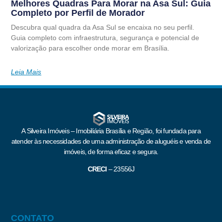
Melhores Quadras Para Morar na Asa Sul: Guia
Completo por Perfil de Morador
Descubra qual quadra da Asa Sul se encaixa no seu perfil.
Guia completo com infraestrutura, segurança e potencial de
valorização para escolher onde morar em Brasília.
Leia Mais
A Silveira Imóveis – Imobiliária Brasília e Região, foi fundada para
atender às necessidades de uma administração de aluguéis e venda de
imóveis, de forma eficaz e segura.
CRECI
–
23556J
CONTATO