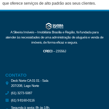
que oferece serviços de alto padrão aos seus clientes.
A Silveira Imóveis – Imobiliária Brasília e Região, foi fundada para
atender às necessidades de uma administração de aluguéis e venda de
imóveis, de forma eficaz e segura.
CRECI
–
23556J
CONTATO
Deck Norte CA 01 01 - Sala
207/208, Lago Norte
(61) 3273-5087
(61) 9 8160-0116
Segunda à sexta: 8h às 18h.