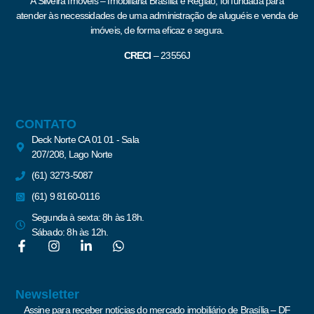
A Silveira Imóveis – Imobiliária Brasília e Região, foi fundada para
atender às necessidades de uma administração de aluguéis e venda de
imóveis, de forma eficaz e segura.
CRECI
–
23556J
CONTATO
Deck Norte CA 01 01 - Sala
207/208, Lago Norte
(61) 3273-5087
(61) 9 8160-0116
Segunda à sexta: 8h às 18h.
Sábado: 8h às 12h.
Newsletter
Assine para receber notícias do mercado imobiliário de Brasília – DF