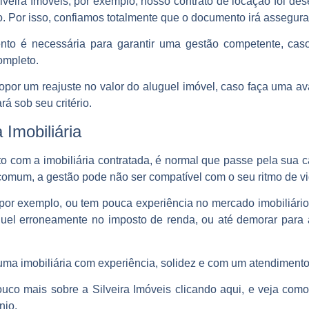
lveira Imóveis, por exemplo, nosso contrato de locação foi dese
. Por isso, confiamos totalmente que o documento irá assegurar
ento é necessária para garantir uma gestão competente, caso
ompleto.
r um reajuste no valor do aluguel imóvel, caso faça uma aval
á sob seu critério.
Imobiliária
ito com a imobiliária contratada, é normal que passe pela sua 
 comum, a gestão pode não ser compatível com o seu ritmo de vi
por exemplo, ou tem pouca experiência no mercado imobiliário
guel erroneamente no imposto de renda, ou até demorar para a
a imobiliária com experiência, solidez e com um atendimento
o mais sobre a Silveira Imóveis clicando aqui, e veja como
nio.