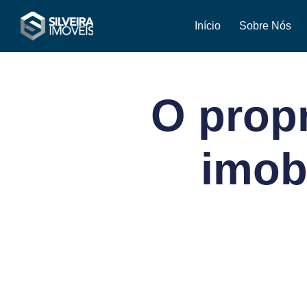
Início
Sobre Nós
O propr
imob