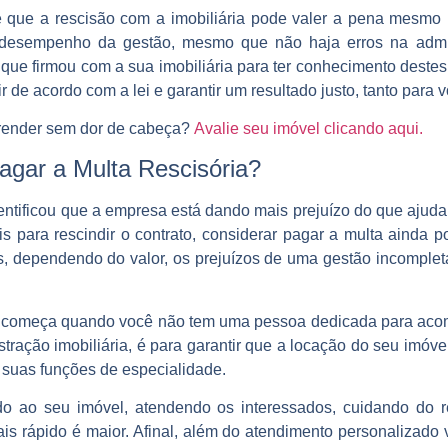
 que a rescisão com a imobiliária pode valer a pena mesmo 
 desempenho da gestão, mesmo que não haja erros na admin
 que firmou com a sua imobiliária para ter conhecimento destes
ir de acordo com a lei e garantir um resultado justo, tanto para
 render sem dor de cabeça?
Avalie seu imóvel clicando aqui.
gar a Multa Rescisória?
dentificou que a empresa está dando mais prejuízo do que ajuda
s para rescindir o contrato, considerar pagar a multa ainda 
s, dependendo do valor, os prejuízos de uma gestão incomple
a começa quando você não tem uma pessoa dedicada para acom
tração imobiliária, é para garantir que a locação do seu imó
o suas funções de especialidade.
do ao seu imóvel, atendendo os interessados, cuidando do
mais rápido é maior. Afinal, além do atendimento personalizad