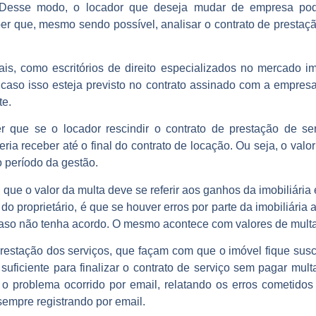
. Desse modo, o locador que deseja mudar de empresa pod
r que, mesmo sendo possível, analisar o contrato de prestaçã
ais, como escritórios de direito especializados no mercado i
, caso isso esteja previsto no contrato assinado com a empre
te.
 que se o locador rescindir o contrato de prestação de se
ria receber até o final do contrato de locação. Ou seja, o valor 
o período da gestão.
 que o valor da multa deve se referir aos ganhos da imobiliári
r do proprietário, é que se houver erros por parte da imobiliári
 caso não tenha acordo. O mesmo acontece com valores de mult
restação dos serviços, que façam com que o imóvel fique susce
suficiente para finalizar o contrato de serviço sem pagar mul
o problema ocorrido por email, relatando os erros cometidos
sempre registrando por email.