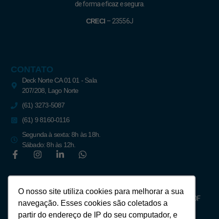
de forma eficaz e segura.
CRECI
–
23556J
CONTATO
Deck Norte CA 01 01 - Sala
207/208, Lago Norte
(61) 3273-5087
(61) 9 8160-0116
Segunda à sexta: 8h às 18h.
Sábado: 8h às 12h.
Newsletter
O nosso site utiliza cookies para melhorar a sua
Assine para receber notícias do mercado imobiliário de Brasília – DF
navegação. Esses cookies são coletados a
partir do endereço de IP do seu computador, e