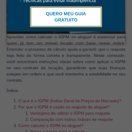
✓
Técnicas para evitar inadimplência
QUERO MEU GUIA
GRATUITO
Aprender como calcular o IGPM no aluguel é essencial para
.
quem já tem um imóvel locado com base nesse índice.
Entender o processo de cálculo ajuda a garantir que o reajuste
seja feito de forma correta e transparente. Neste conteúdo,
você encontrará instruções claras sobre como aplicar o IGPM
no seu contrato de locação, garantindo que suas finanças
estejam em ordem e que você mantenha a estabilidade no seu
contrato.
Índice:
O que é o IGPM (Índice Geral de Preços do Mercado)?
Por que o IGPM é usado no reajuste de aluguel?
Vantagens de utilizar o IGPM para reajuste
Comparação com outros índices de reajuste
Como calcular o IGPM no aluguel?
Passo a passo para o cálculo