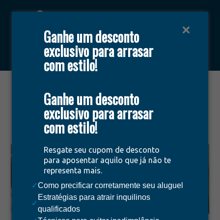
Ganhe um desconto
exclusivo para arrasar
Área do cliente
Encontrar imóveis
com estilo!
Guia completo para
Ganhe um desconto
calcular o IGPM no aluguel
exclusivo para arrasar
com estilo!
fevereiro 17, 2025
Resgate seu cupom de desconto
para aposentar aquilo que já não te
representa mais.
✓
Como precificar corretamente seu aluguel
Estratégias para atrair inquilinos
✓
qualificados