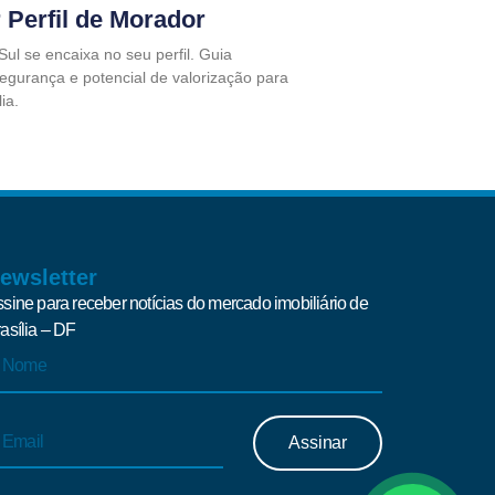
 Perfil de Morador
ul se encaixa no seu perfil. Guia
segurança e potencial de valorização para
ia.
ewsletter
sine para receber notícias do mercado imobiliário de
asília – DF
Assinar
ternative: