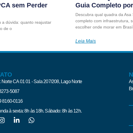
IPCA sem Perder
Guia Completo por
Descubra qual quadra da Asa S
completo com infraestrutura, 
 a dúvida: quanto reajustar
escolher onde morar em Brasíl
o de o
Leia Mais
TATO
N
 Norte CA 01 01 - Sala 207/208, Lago Norte
As
Br
 3273-5087
 9 8160-0116
nda à sexta: 8h às 18h. Sábado: 8h às 12h.
Al