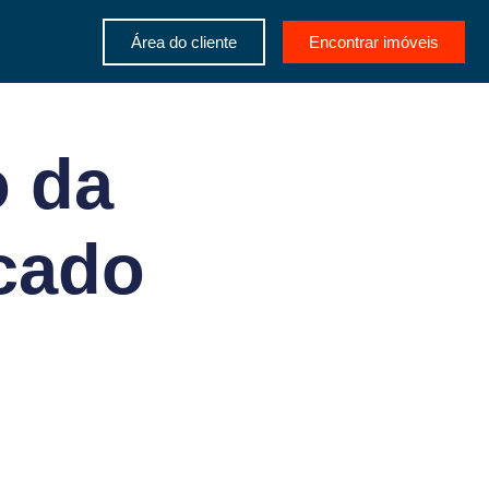
Área do cliente
Encontrar imóveis
o da
cado