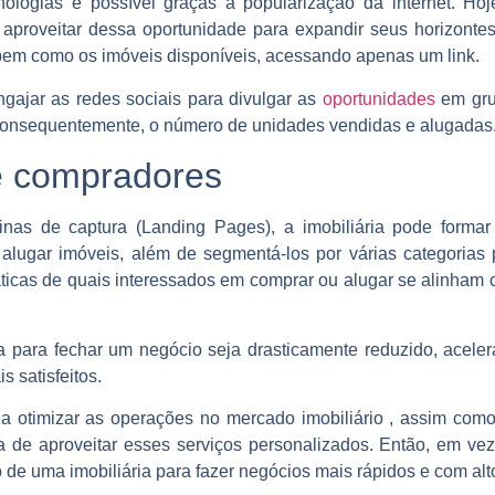
ologias é possível graças a popularização da internet. H
e aproveitar dessa oportunidade para expandir seus horizont
bem como os imóveis disponíveis, acessando apenas um link.
ngajar as redes sociais para divulgar as
oportunidades
em gru
consequentemente, o número de unidades vendidas e alugadas
e compradores
inas de captura (Landing Pages), a imobiliária pode for
alugar imóveis, além de segmentá-los por várias categorias 
ticas de quais interessados em comprar ou alugar se alinham
 para fechar um negócio seja drasticamente reduzido, aceler
 satisfeitos.
 a otimizar as operações no
mercado imobiliário
, assim como
 de aproveitar esses serviços personalizados. Então, em vez 
e uma imobiliária para fazer negócios mais rápidos e com alto 