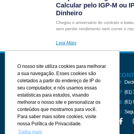
Calcular pelo IGP-M ou 
Dinheiro
Chegou o aniversário do contrato e bateu
sem perder rendimento nem correr o risc
Leia Mais
O nosso site utiliza cookies para melhorar
a sua navegação. Esses cookies são
CON
coletados a partir do endereço de IP do
Deck
seu computador, e nós usamos essas
(61)
estatísticas para estudos, visando
A Silveira Imóveis – Imobiliária
(61)
melhorar o nosso site e personalizar os
Brasília e Região, foi fundada para
conteúdos que mostramos para você.
atender às necessidades de uma
Segu
Para saber mais sobre cookies, visite
administração de aluguéis e venda
nossa Política de Privacidade.
de imóveis, de forma eficaz e segura.
Saiba mais